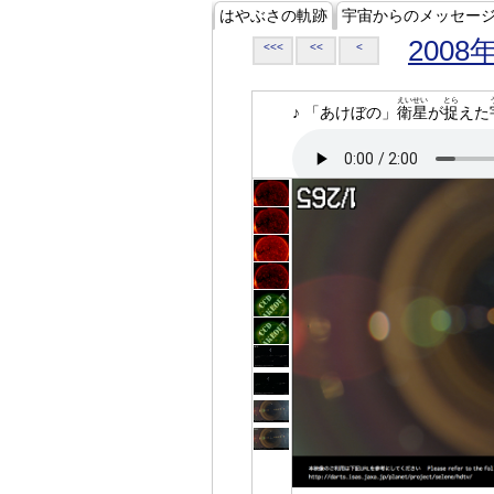
はやぶさの軌跡
宇宙からのメッセー
2008
<<<
<<
<
えいせい
とら
♪ 「あけぼの」
衛星
が
捉
えた