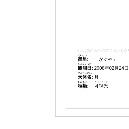
👈 お気に入りのアイコンをク
えいせい
衛星
:
「かぐや」
かんそく
び
観測
日
:
2008年02月24日 1
てんたいめい
天体名
:
月
しゅるい
かしこう
種類
:
可視光