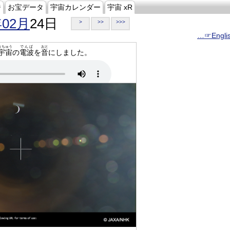
ジ
お宝データ
宇宙カレンダー
宇宙 xR
年02月
24日
>
>>
>>>
…☞Engli
うちゅう
でんぱ
おと
宇宙
の
電波
を
音
にしました。