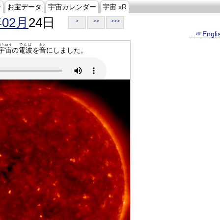
ジ
お宝データ
宇宙カレンダー
宇宙 xR
年02月
24日
>
>>
>>>
…☞Engli
うちゅう
でんぱ
おと
宇宙
の
電波
を
音
にしました。