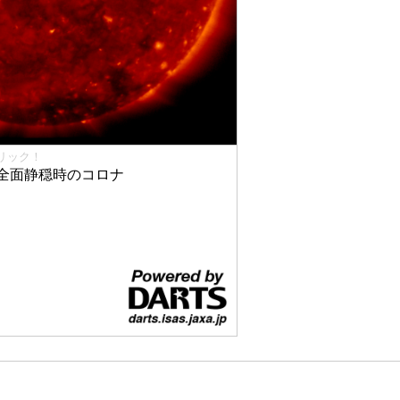
リック！
全面静穏時のコロナ