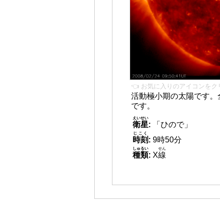
👈 お気に入りのアイコンをク
活動極小期の太陽です。
です。
えいせい
衛星
:
「ひので」
じこく
時刻
:
9時50分
しゅるい
せん
種類
:
X
線