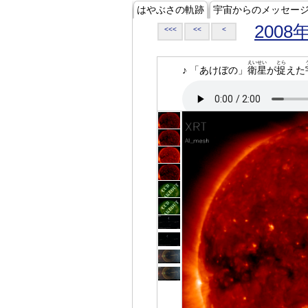
はやぶさの軌跡
宇宙からのメッセー
2008
<<<
<<
<
えいせい
とら
♪ 「あけぼの」
衛星
が
捉
えた