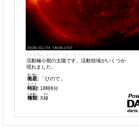
👈 お気に入りのアイコンをクリック！
活動極小期の太陽です。活動領域がいくつか
現れました。
えいせい
衛星
:
「ひので」
じこく
時刻
:
18時6分
しゅるい
せん
種類
:
X
線