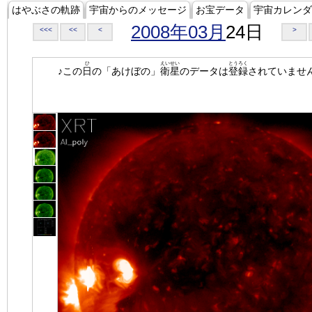
はやぶさの軌跡
宇宙からのメッセージ
お宝データ
宇宙カレンダ
2008年03月
24日
<<<
<<
<
>
ひ
えいせい
とうろく
♪この
日
の「あけぼの」
衛星
のデータは
登録
されていませ