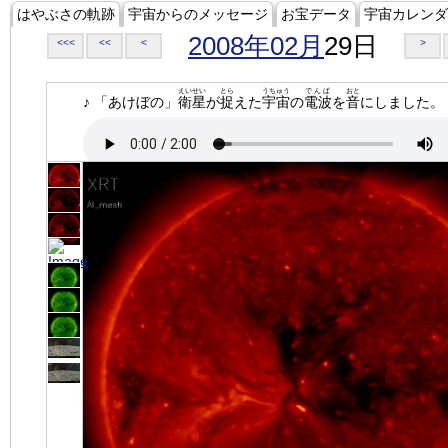
はやぶさの軌跡
宇宙からのメッセージ
お宝データ
宇宙カレンダ
2008年02月
29日
<<<
<<
<
>
えいせい
とら
うちゅう
でんぱ
おと
♪ 「あけぼの」
衛星
が
捉
えた
宇宙
の
電波
を
音
にしました。