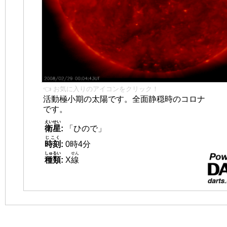
👈 お気に入りのアイコンをクリック！
活動極小期の太陽です。全面静穏時のコロナ
です。
えいせい
衛星
:
「ひので」
じこく
時刻
:
0時4分
しゅるい
せん
種類
:
X
線