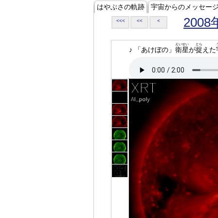
はやぶさの軌跡
宇宙からのメッセー
2008
<<<
<<
<
えいせい
とら
♪ 「あけぼの」
衛星
が
捉
えた