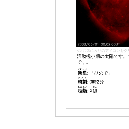
👈 お気に入りのアイコンをク
活動極小期の太陽です。
です。
えいせい
衛星
:
「ひので」
じこく
時刻
:
0時2分
しゅるい
せん
種類
:
X
線