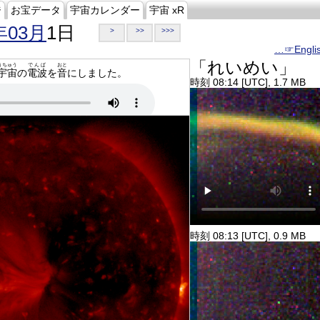
ジ
お宝データ
宇宙カレンダー
宇宙 xR
年03月
1日
>
>>
>>>
…☞Engli
「れいめい」
うちゅう
でんぱ
おと
宇宙
の
電波
を
音
にしました。
時刻 08:14 [UTC], 1.7 MB
時刻 08:13 [UTC], 0.9 MB