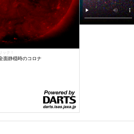
リック！
全面静穏時のコロナ