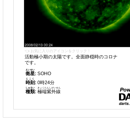
👈 お気に入りのアイコンをクリック！
活動極小期の太陽です。全面静穏時のコロナ
です。
えいせい
衛星
:
SOHO
じこく
時刻
:
0時24分
しゅるい
きょくたんしがいせん
種類
:
極端紫外線