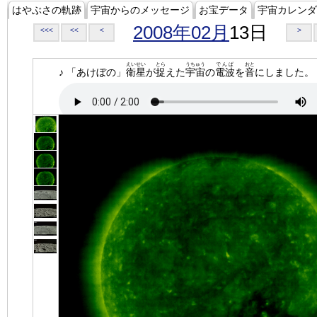
はやぶさの軌跡
宇宙からのメッセージ
お宝データ
宇宙カレンダ
2008年02月
13日
<<<
<<
<
>
えいせい
とら
うちゅう
でんぱ
おと
♪ 「あけぼの」
衛星
が
捉
えた
宇宙
の
電波
を
音
にしました。