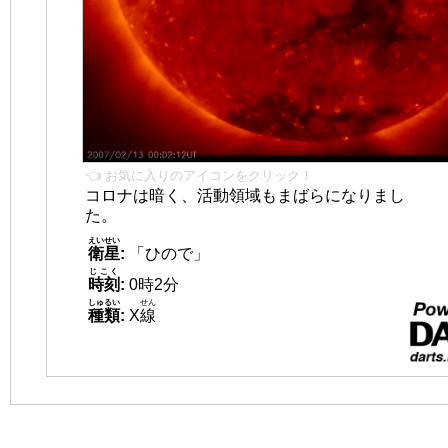
👈 お気に入りのアイコンをクリック！
コロナは暗く、活動領域もまばらになりまし
た。
えいせい
衛星
:
「ひので」
じこく
時刻
:
0時2分
しゅるい
せん
種類
:
X
線