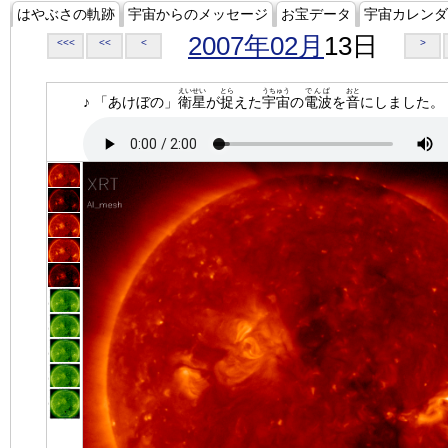
はやぶさの軌跡
宇宙からのメッセージ
お宝データ
宇宙カレンダ
2007年02月
13日
<<<
<<
<
>
えいせい
とら
うちゅう
でんぱ
おと
♪ 「あけぼの」
衛星
が
捉
えた
宇宙
の
電波
を
音
にしました。