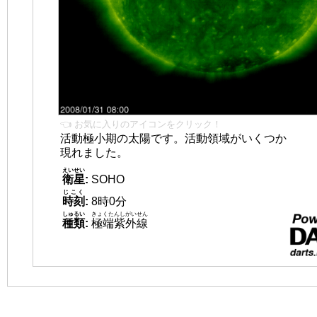
👈 お気に入りのアイコンをクリック！
活動極小期の太陽です。活動領域がいくつか
現れました。
えいせい
衛星
:
SOHO
じこく
時刻
:
8時0分
しゅるい
きょくたんしがいせん
種類
:
極端紫外線