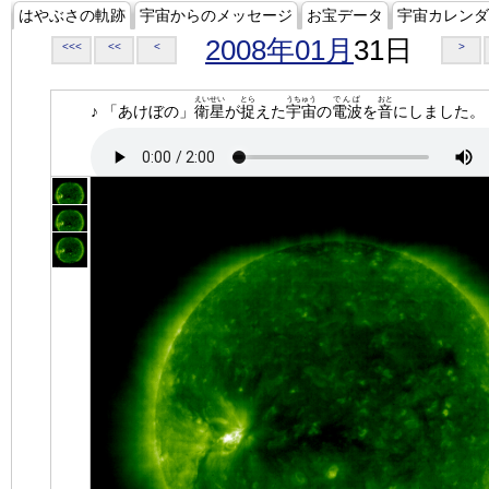
はやぶさの軌跡
宇宙からのメッセージ
お宝データ
宇宙カレンダ
2008年01月
31日
<<<
<<
<
>
えいせい
とら
うちゅう
でんぱ
おと
♪ 「あけぼの」
衛星
が
捉
えた
宇宙
の
電波
を
音
にしました。