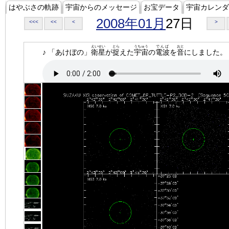
はやぶさの軌跡
宇宙からのメッセージ
お宝データ
宇宙カレンダ
2008年01月
27日
<<<
<<
<
>
えいせい
とら
うちゅう
でんぱ
おと
♪ 「あけぼの」
衛星
が
捉
えた
宇宙
の
電波
を
音
にしました。