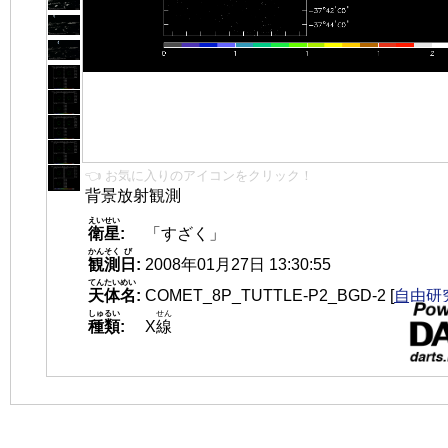
👈 お気に入りのアイコンをクリック！
背景放射観測
えいせい
衛星
:
「すざく」
かんそく
び
観測
日
:
2008年01月27日 13:30:55
てんたいめい
天体名
:
COMET_8P_TUTTLE-P2_BGD-2
[
自由研究
しゅるい
せん
種類
:
X
線