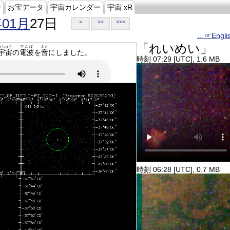
ジ
お宝データ
宇宙カレンダー
宇宙 xR
年01月
27日
>
>>
>>>
…☞Engli
「れいめい」
うちゅう
でんぱ
おと
宇宙
の
電波
を
音
にしました。
時刻 07:29 [UTC], 1.6 MB
時刻 06:28 [UTC], 0.7 MB