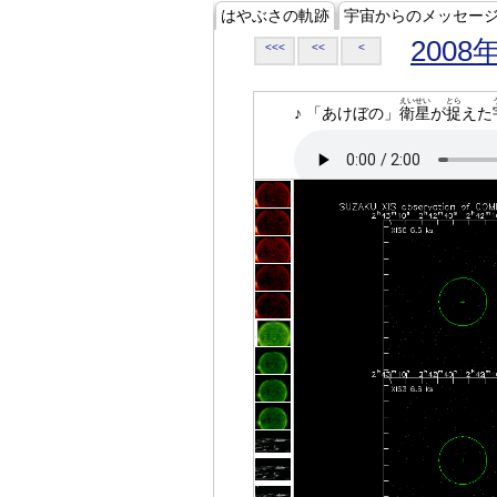
はやぶさの軌跡
宇宙からのメッセー
2008
<<<
<<
<
えいせい
とら
♪ 「あけぼの」
衛星
が
捉
えた