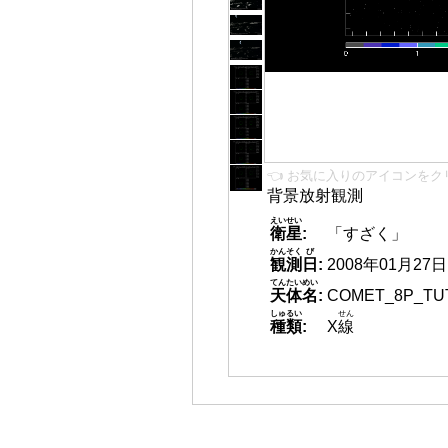
👈 お気に入りのアイコンをク
背景放射観測
えいせい
衛星
:
「すざく」
かんそく
び
観測
日
:
2008年01月27日 1
てんたいめい
天体名
:
COMET_8P_TUT
しゅるい
せん
種類
:
X
線