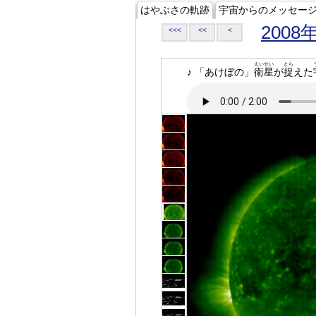
はやぶさの軌跡
宇宙からのメッセー
2008
<<<
<<
<
えいせい
とら
♪ 「あけぼの」
衛星
が
捉
えた