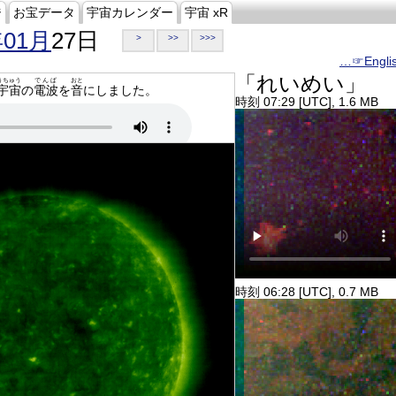
ジ
お宝データ
宇宙カレンダー
宇宙 xR
年01月
27日
>
>>
>>>
…☞Engli
「れいめい」
うちゅう
でんぱ
おと
宇宙
の
電波
を
音
にしました。
時刻 07:29 [UTC], 1.6 MB
時刻 06:28 [UTC], 0.7 MB