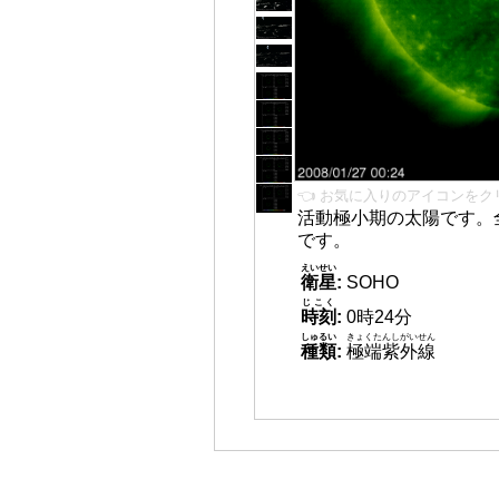
👈 お気に入りのアイコンをク
活動極小期の太陽です。
です。
えいせい
衛星
:
SOHO
じこく
時刻
:
0時24分
しゅるい
きょくたんしがいせん
種類
:
極端紫外線