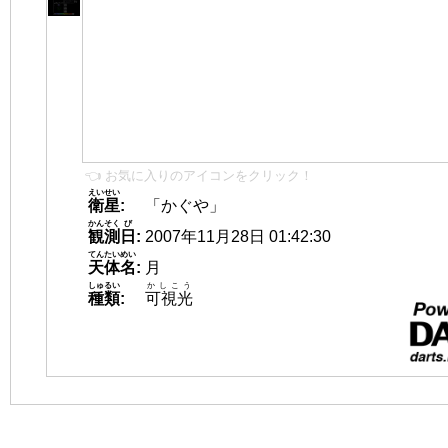
👈 お気に入りのアイコンをクリック！
えいせい
衛星
:
「かぐや」
かんそく
び
観測
日
:
2007年11月28日 01:42:30
てんたいめい
天体名
:
月
しゅるい
かしこう
種類
:
可視光