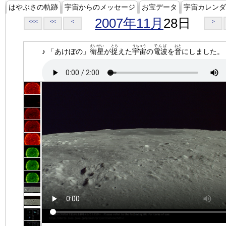
はやぶさの軌跡
宇宙からのメッセージ
お宝データ
宇宙カレンダ
2007年11月
28日
<<<
<<
<
>
えいせい
とら
うちゅう
でんぱ
おと
♪ 「あけぼの」
衛星
が
捉
えた
宇宙
の
電波
を
音
にしました。