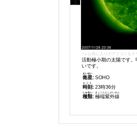
👈 お気に入りのアイコンをク
活動極小期の太陽です。
いです。
えいせい
衛星
:
SOHO
じこく
時刻
:
23時36分
しゅるい
きょくたんしがいせん
種類
:
極端紫外線