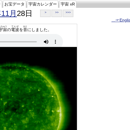
ジ
お宝データ
宇宙カレンダー
宇宙 xR
年11月
28日
>
>>
>>>
…☞Engli
うちゅう
でんぱ
おと
宇宙
の
電波
を
音
にしました。