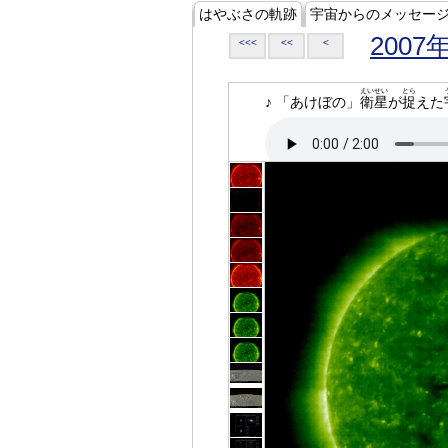
はやぶさの軌跡
宇宙からのメッセー
2007
<<<
<<
<
えいせい
とら
♪ 「あけぼの」
衛星
が
捉
えた