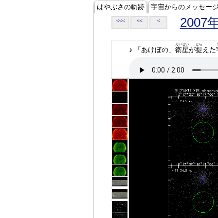
はやぶさの軌跡
宇宙からのメッセー
2007
<<<
<<
<
えいせい
とら
♪ 「あけぼの」
衛星
が
捉
えた