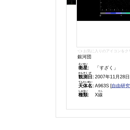
👈 お気に入りのアイコンをク
銀河団
えいせい
衛星
:
「すざく」
かんそく
び
観測
日
:
2007年11月28日 1
てんたいめい
天体名
:
A963S
[
自由研究 
しゅるい
せん
種類
:
X
線