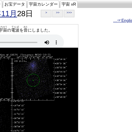
ジ
お宝データ
宇宙カレンダー
宇宙 xR
年11月
28日
>
>>
>>>
…☞Engli
うちゅう
でんぱ
おと
宇宙
の
電波
を
音
にしました。