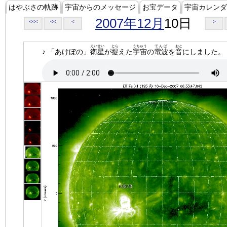
はやぶさの軌跡
宇宙からのメッセージ
お宝データ
宇宙カレンダ
2007年12月
10日
<<<
<<
<
>
えいせい
とら
うちゅう
でんぱ
おと
♪ 「あけぼの」
衛星
が
捉
えた
宇宙
の
電波
を
音
にしました。