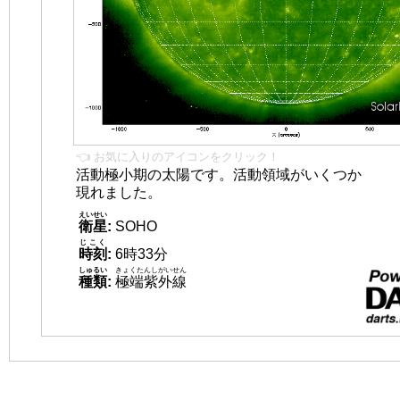
👈 お気に入りのアイコンをクリック！
活動極小期の太陽です。活動領域がいくつか
現れました。
えいせい
衛星
:
SOHO
じこく
時刻
:
6時33分
しゅるい
きょくたんしがいせん
種類
:
極端紫外線