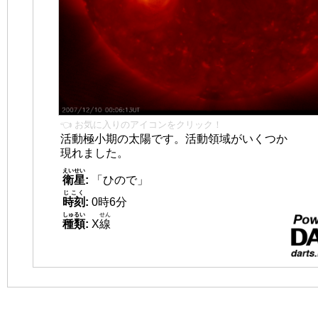
👈 お気に入りのアイコンをクリック！
活動極小期の太陽です。活動領域がいくつか
現れました。
えいせい
衛星
:
「ひので」
じこく
時刻
:
0時6分
しゅるい
せん
種類
:
X
線