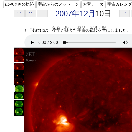
はやぶさの軌跡
宇宙からのメッセージ
お宝データ
宇宙カレンダ
2007年12月
10日
<<<
<<
<
>
えいせい
とら
うちゅう
でんぱ
おと
♪ 「あけぼの」
衛星
が
捉
えた
宇宙
の
電波
を
音
にしました。