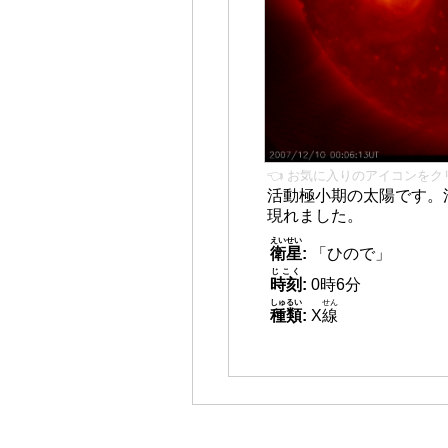
👈 お気に入りのアイコンをク
活動極小期の太陽です。
現れました。
えいせい
衛星
:
「ひので」
じこく
時刻
:
0時6分
しゅるい
せん
種類
:
X
線