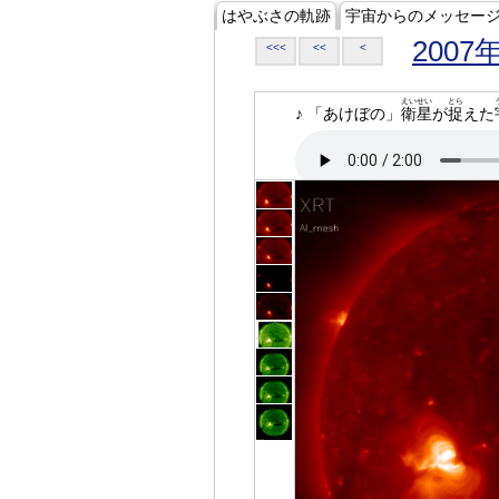
はやぶさの軌跡
宇宙からのメッセー
2007
<<<
<<
<
えいせい
とら
♪ 「あけぼの」
衛星
が
捉
えた