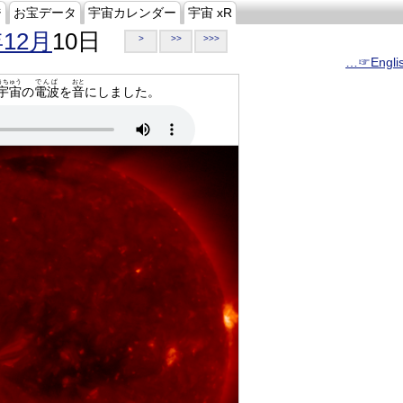
ジ
お宝データ
宇宙カレンダー
宇宙 xR
年12月
10日
>
>>
>>>
…☞Engli
うちゅう
でんぱ
おと
宇宙
の
電波
を
音
にしました。