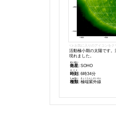
👈 お気に入りのアイコンをク
活動極小期の太陽です。
現れました。
えいせい
衛星
:
SOHO
じこく
時刻
:
6時34分
しゅるい
きょくたんしがいせん
種類
:
極端紫外線