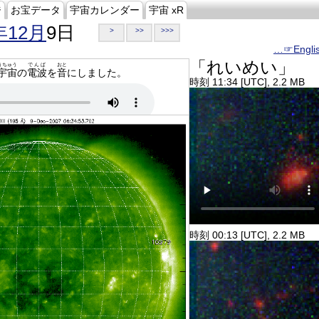
ジ
お宝データ
宇宙カレンダー
宇宙 xR
年12月
9日
>
>>
>>>
…☞Engli
「れいめい」
うちゅう
でんぱ
おと
宇宙
の
電波
を
音
にしました。
時刻 11:34 [UTC], 2.2 MB
時刻 00:13 [UTC], 2.2 MB