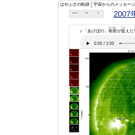
はやぶさの軌跡
宇宙からのメッセー
2007
<<<
<<
<
えいせい
とら
♪ 「あけぼの」
衛星
が
捉
えた