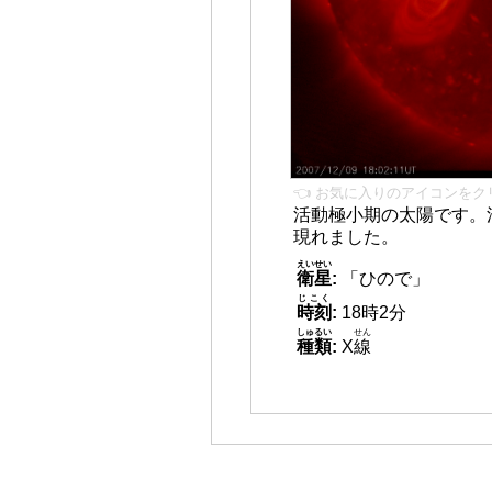
👈 お気に入りのアイコンをク
活動極小期の太陽です。
現れました。
えいせい
衛星
:
「ひので」
じこく
時刻
:
18時2分
しゅるい
せん
種類
:
X
線