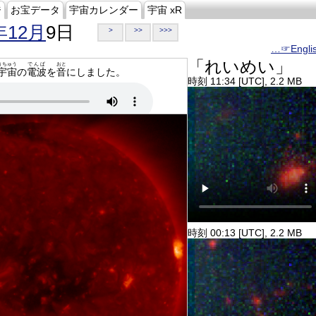
ジ
お宝データ
宇宙カレンダー
宇宙 xR
年12月
9日
>
>>
>>>
…☞Engli
「れいめい」
うちゅう
でんぱ
おと
宇宙
の
電波
を
音
にしました。
時刻 11:34 [UTC], 2.2 MB
時刻 00:13 [UTC], 2.2 MB