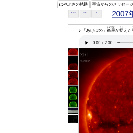
はやぶさの軌跡
宇宙からのメッセー
2007
<<<
<<
<
えいせい
とら
♪ 「あけぼの」
衛星
が
捉
えた