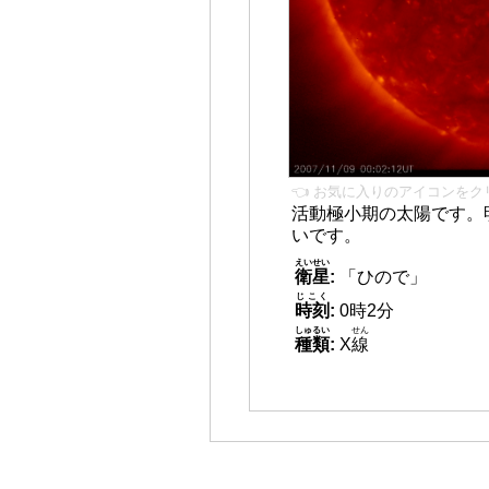
👈 お気に入りのアイコンをク
活動極小期の太陽です。
いです。
えいせい
衛星
:
「ひので」
じこく
時刻
:
0時2分
しゅるい
せん
種類
:
X
線