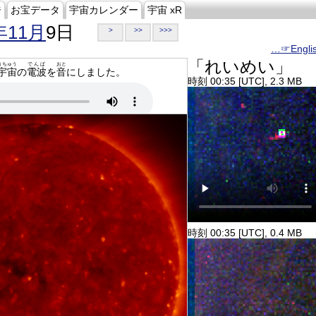
ジ
お宝データ
宇宙カレンダー
宇宙 xR
年11月
9日
>
>>
>>>
…☞Engli
「れいめい」
うちゅう
でんぱ
おと
宇宙
の
電波
を
音
にしました。
時刻 00:35 [UTC], 2.3 MB
時刻 00:35 [UTC], 0.4 MB