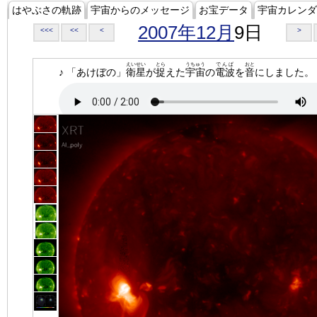
はやぶさの軌跡
宇宙からのメッセージ
お宝データ
宇宙カレンダ
2007年12月
9日
<<<
<<
<
>
えいせい
とら
うちゅう
でんぱ
おと
♪ 「あけぼの」
衛星
が
捉
えた
宇宙
の
電波
を
音
にしました。