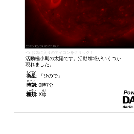
👈 お気に入りのアイコンをクリック！
活動極小期の太陽です。活動領域がいくつか
現れました。
えいせい
衛星
:
「ひので」
じこく
時刻
:
0時7分
しゅるい
せん
種類
:
X
線