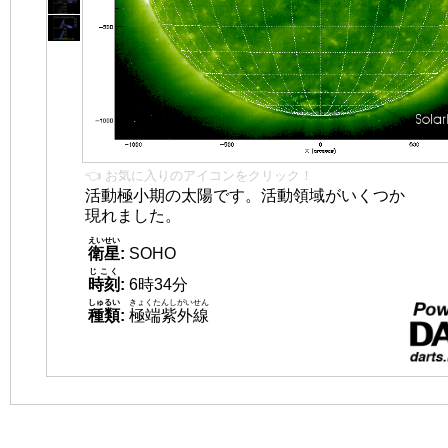
👈 お気に入りのアイコンをクリック！
活動極小期の太陽です。活動領域がいくつか
現れました。
えいせい
衛星
:
SOHO
じこく
時刻
:
6時34分
しゅるい
きょくたんしがいせん
種類
:
極端紫外線