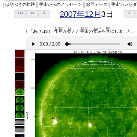
はやぶさの軌跡
宇宙からのメッセージ
お宝データ
宇宙カレンダ
2007年12月
3日
<<<
<<
<
>
えいせい
とら
うちゅう
でんぱ
おと
♪ 「あけぼの」
衛星
が
捉
えた
宇宙
の
電波
を
音
にしました。