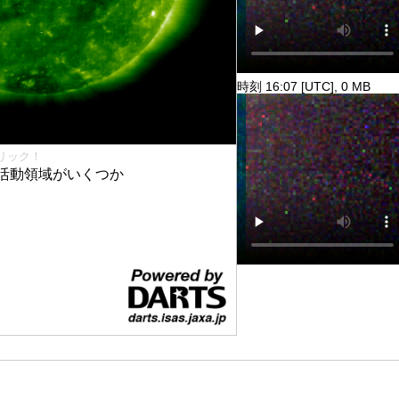
時刻 16:07 [UTC], 0 MB
リック！
活動領域がいくつか