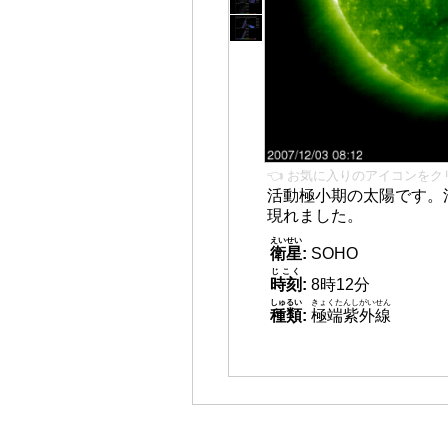
👈 お気に入りのアイコンをク
活動極小期の太陽です。
現れました。
えいせい
衛星
:
SOHO
じこく
時刻
:
8時12分
しゅるい
きょくたんしがいせん
種類
:
極端紫外線