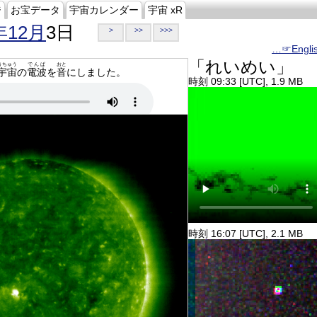
ジ
お宝データ
宇宙カレンダー
宇宙 xR
年12月
3日
>
>>
>>>
…☞Engli
「れいめい」
うちゅう
でんぱ
おと
宇宙
の
電波
を
音
にしました。
時刻 09:33 [UTC], 1.9 MB
時刻 16:07 [UTC], 2.1 MB