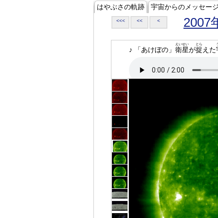
はやぶさの軌跡
宇宙からのメッセー
2007
<<<
<<
<
えいせい
とら
♪ 「あけぼの」
衛星
が
捉
えた