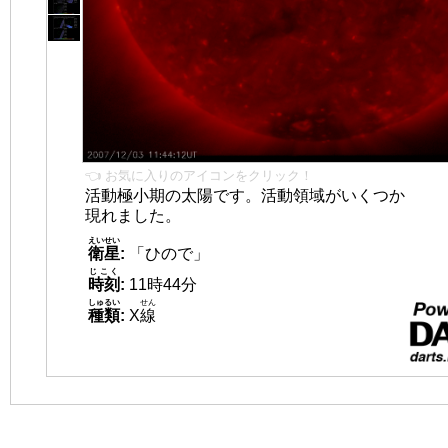
👈 お気に入りのアイコンをクリック！
活動極小期の太陽です。活動領域がいくつか
現れました。
えいせい
衛星
:
「ひので」
じこく
時刻
:
11時44分
しゅるい
せん
種類
:
X
線