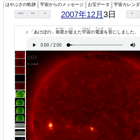
はやぶさの軌跡
宇宙からのメッセージ
お宝データ
宇宙カレンダ
2007年12月
3日
<<<
<<
<
>
えいせい
とら
うちゅう
でんぱ
おと
♪ 「あけぼの」
衛星
が
捉
えた
宇宙
の
電波
を
音
にしました。