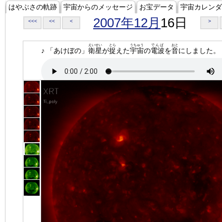
はやぶさの軌跡
宇宙からのメッセージ
お宝データ
宇宙カレンダ
2007年12月
16日
<<<
<<
<
>
えいせい
とら
うちゅう
でんぱ
おと
♪ 「あけぼの」
衛星
が
捉
えた
宇宙
の
電波
を
音
にしました。