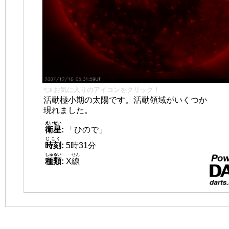
👈 お気に入りのアイコンをクリック！
活動極小期の太陽です。活動領域がいくつか
現れました。
えいせい
衛星
:
「ひので」
じこく
時刻
:
5時31分
しゅるい
せん
種類
:
X
線