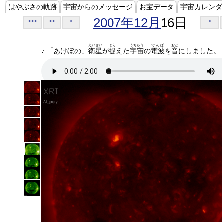
はやぶさの軌跡
宇宙からのメッセージ
お宝データ
宇宙カレンダ
2007年12月
16日
<<<
<<
<
>
えいせい
とら
うちゅう
でんぱ
おと
♪ 「あけぼの」
衛星
が
捉
えた
宇宙
の
電波
を
音
にしました。