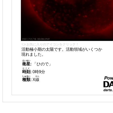
👈 お気に入りのアイコンをクリック！
活動極小期の太陽です。活動領域がいくつか
現れました。
えいせい
衛星
:
「ひので」
じこく
時刻
:
0時9分
しゅるい
せん
種類
:
X
線