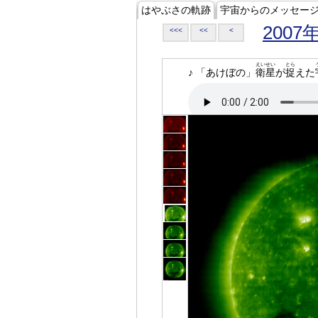
はやぶさの軌跡
宇宙からのメッセー
2007
<<<
<<
<
えいせい
とら
♪ 「あけぼの」
衛星
が
捉
えた