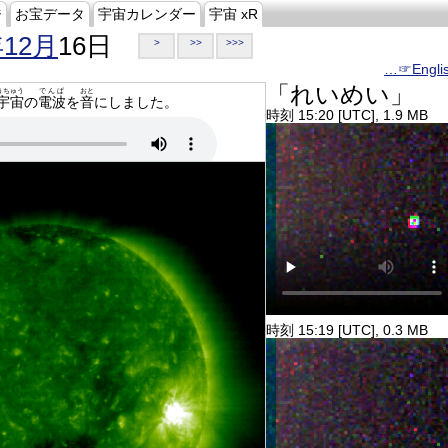
ジ
お宝データ
宇宙カレンダー
宇宙 xR
年12月
16日
>
>>
>>>
…☞Engli
「れいめい」
うちゅう
でんぱ
おと
宇宙
の
電波
を
音
にしました。
時刻 15:20 [UTC], 1.9 MB
時刻 15:19 [UTC], 0.3 MB