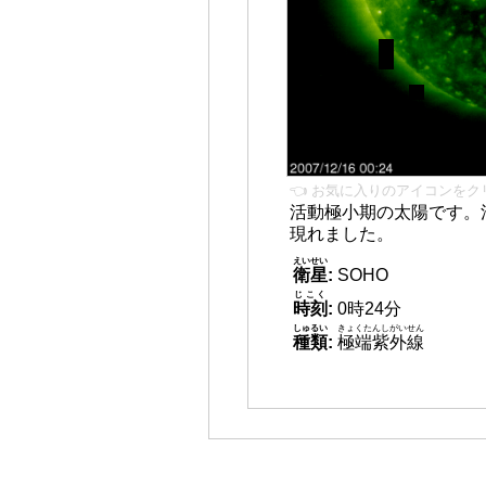
👈 お気に入りのアイコンをク
活動極小期の太陽です。
現れました。
えいせい
衛星
:
SOHO
じこく
時刻
:
0時24分
しゅるい
きょくたんしがいせん
種類
:
極端紫外線