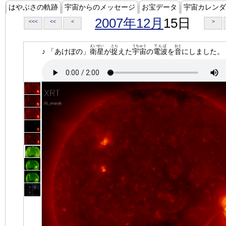
はやぶさの軌跡
宇宙からのメッセージ
お宝データ
宇宙カレンダ
2007年12月
15日
<<<
<<
<
>
えいせい
とら
うちゅう
でんぱ
おと
♪ 「あけぼの」
衛星
が
捉
えた
宇宙
の
電波
を
音
にしました。