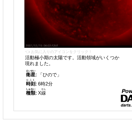
👈 お気に入りのアイコンをクリック！
活動極小期の太陽です。活動領域がいくつか
現れました。
えいせい
衛星
:
「ひので」
じこく
時刻
:
6時2分
しゅるい
せん
種類
:
X
線