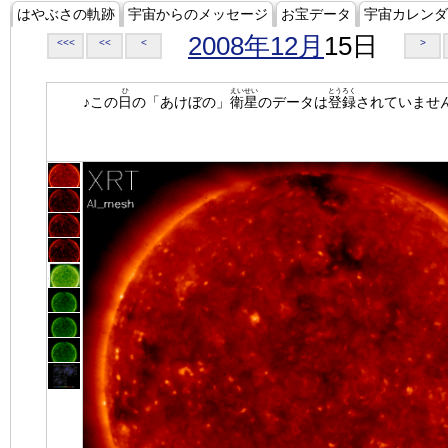
はやぶさの軌跡
宇宙からのメッセージ
お宝データ
宇宙カレンダ
2008年12月
15日
<<<
<<
<
>
ひ
えいせい
とうろく
♪この
日
の「あけぼの」
衛星
のデータは
登録
されていませ