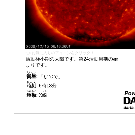
👈 お気に入りのアイコンをクリック！
活動極小期の太陽です。第24活動周期の始
まりです。
えいせい
衛星
:
「ひので」
じこく
時刻
:
6時18分
しゅるい
せん
種類
:
X
線