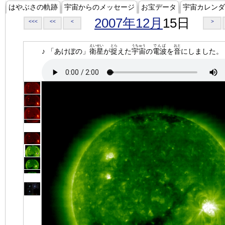
はやぶさの軌跡
宇宙からのメッセージ
お宝データ
宇宙カレンダ
2007年12月
15日
<<<
<<
<
>
えいせい
とら
うちゅう
でんぱ
おと
♪ 「あけぼの」
衛星
が
捉
えた
宇宙
の
電波
を
音
にしました。