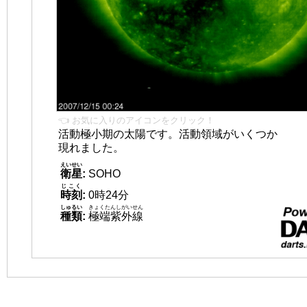
👈 お気に入りのアイコンをクリック！
活動極小期の太陽です。活動領域がいくつか
現れました。
えいせい
衛星
:
SOHO
じこく
時刻
:
0時24分
しゅるい
きょくたんしがいせん
種類
:
極端紫外線