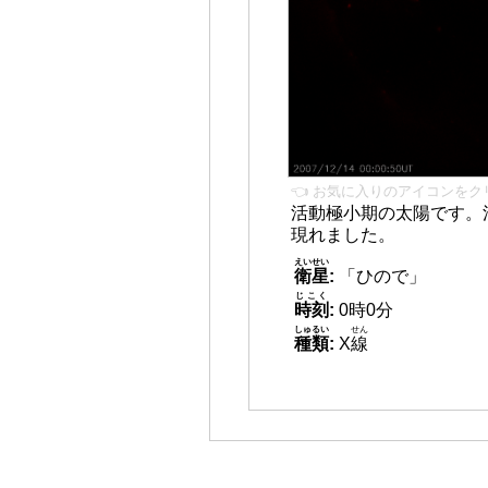
👈 お気に入りのアイコンをク
活動極小期の太陽です。
現れました。
えいせい
衛星
:
「ひので」
じこく
時刻
:
0時0分
しゅるい
せん
種類
:
X
線