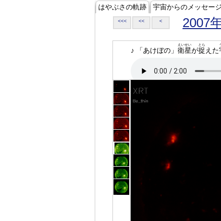
はやぶさの軌跡
宇宙からのメッセー
2007
<<<
<<
<
えいせい
とら
♪ 「あけぼの」
衛星
が
捉
えた