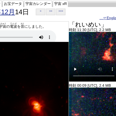
ジ
お宝データ
宇宙カレンダー
宇宙 xR
年12月
14日
>
>>
>>>
…☞Engli
「れいめい」
うちゅう
でんぱ
おと
宇宙
の
電波
を
音
にしました。
時刻 11:30 [UTC], 2.2 MB
時刻 00:09 [UTC], 2.4 MB