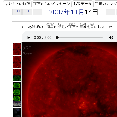
はやぶさの軌跡
宇宙からのメッセージ
お宝データ
宇宙カレンダ
2007年11月
14日
<<<
<<
<
>
えいせい
とら
うちゅう
でんぱ
おと
♪ 「あけぼの」
衛星
が
捉
えた
宇宙
の
電波
を
音
にしました。