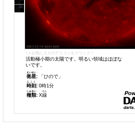
👈 お気に入りのアイコンをクリック！
活動極小期の太陽です。明るい領域はほぼな
いです。
えいせい
衛星
:
「ひので」
じこく
時刻
:
0時1分
しゅるい
せん
種類
:
X
線