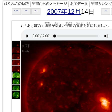
はやぶさの軌跡
宇宙からのメッセージ
お宝データ
宇宙カレンダ
2007年12月
14日
<<<
<<
<
>
えいせい
とら
うちゅう
でんぱ
おと
♪ 「あけぼの」
衛星
が
捉
えた
宇宙
の
電波
を
音
にしました。