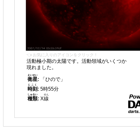
👈 お気に入りのアイコンをクリック！
活動極小期の太陽です。活動領域がいくつか
現れました。
えいせい
衛星
:
「ひので」
じこく
時刻
:
5時55分
しゅるい
せん
種類
:
X
線