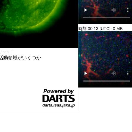
時刻 00:13 [UTC], 0 MB
リック！
活動領域がいくつか