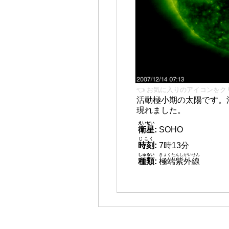
👈 お気に入りのアイコンをク
活動極小期の太陽です。
現れました。
えいせい
衛星
:
SOHO
じこく
時刻
:
7時13分
しゅるい
きょくたんしがいせん
種類
:
極端紫外線