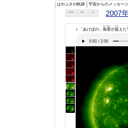
はやぶさの軌跡
宇宙からのメッセー
2007
<<<
<<
<
えいせい
とら
♪ 「あけぼの」
衛星
が
捉
えた