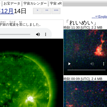
ジ
お宝データ
宇宙カレンダー
宇宙 xR
年12月
14日
>
>>
>>>
…☞Engli
「れいめい」
うちゅう
でんぱ
おと
宇宙
の
電波
を
音
にしました。
時刻 11:30 [UTC], 2.2 MB
時刻 00:09 [UTC], 2.4 MB