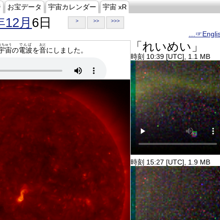
ジ
お宝データ
宇宙カレンダー
宇宙 xR
年12月
6日
>
>>
>>>
…☞Engli
「れいめい」
うちゅう
でんぱ
おと
宇宙
の
電波
を
音
にしました。
時刻 10:39 [UTC], 1.1 MB
時刻 15:27 [UTC], 1.9 MB