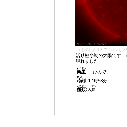
👈 お気に入りのアイコンをク
活動極小期の太陽です。
現れました。
えいせい
衛星
:
「ひので」
じこく
時刻
:
17時53分
しゅるい
せん
種類
:
X
線