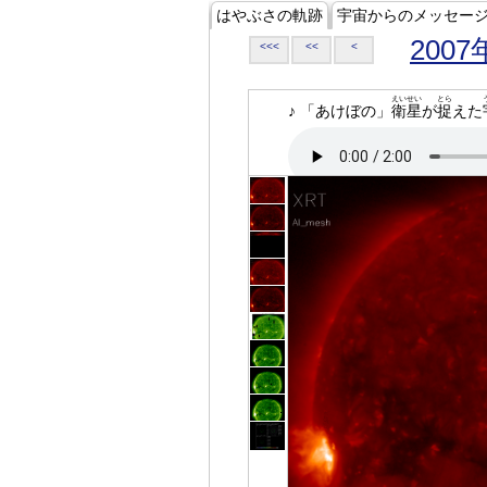
はやぶさの軌跡
宇宙からのメッセー
2007
<<<
<<
<
えいせい
とら
♪ 「あけぼの」
衛星
が
捉
えた