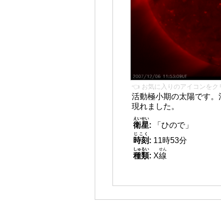
👈 お気に入りのアイコンをク
活動極小期の太陽です。
現れました。
えいせい
衛星
:
「ひので」
じこく
時刻
:
11時53分
しゅるい
せん
種類
:
X
線