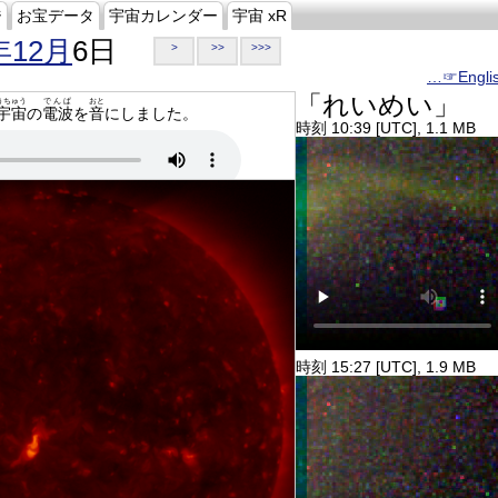
ジ
お宝データ
宇宙カレンダー
宇宙 xR
年12月
6日
>
>>
>>>
…☞Engli
「れいめい」
うちゅう
でんぱ
おと
宇宙
の
電波
を
音
にしました。
時刻 10:39 [UTC], 1.1 MB
時刻 15:27 [UTC], 1.9 MB