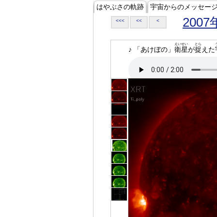
はやぶさの軌跡
宇宙からのメッセー
2007
<<<
<<
<
えいせい
とら
♪ 「あけぼの」
衛星
が
捉
えた