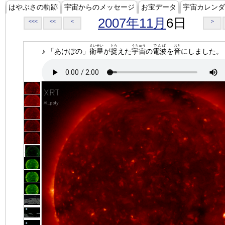
はやぶさの軌跡
宇宙からのメッセージ
お宝データ
宇宙カレンダ
2007年11月
6日
<<<
<<
<
>
えいせい
とら
うちゅう
でんぱ
おと
♪ 「あけぼの」
衛星
が
捉
えた
宇宙
の
電波
を
音
にしました。