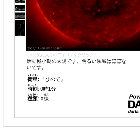
👈 お気に入りのアイコンをクリック！
活動極小期の太陽です。明るい領域はほぼな
いです。
えいせい
衛星
:
「ひので」
じこく
時刻
:
0時1分
しゅるい
せん
種類
:
X
線