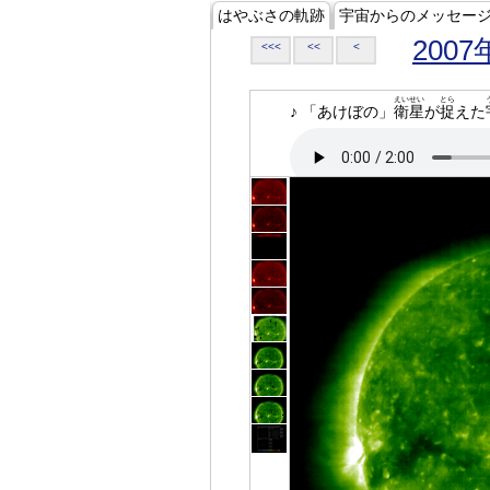
はやぶさの軌跡
宇宙からのメッセー
2007
<<<
<<
<
えいせい
とら
♪ 「あけぼの」
衛星
が
捉
えた