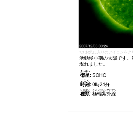
👈 お気に入りのアイコンをク
活動極小期の太陽です。
現れました。
えいせい
衛星
:
SOHO
じこく
時刻
:
0時24分
しゅるい
きょくたんしがいせん
種類
:
極端紫外線