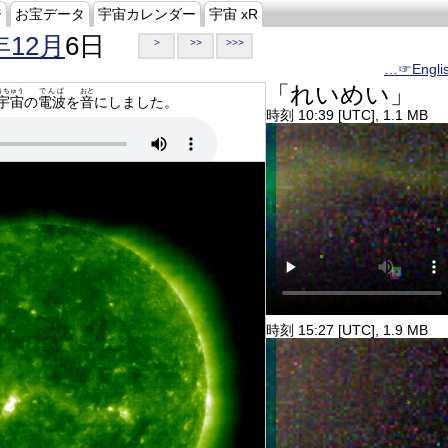
ジ
お宝データ
宇宙カレンダー
宇宙 xR
年12月
6日
>
>>
>>>
…☞Engli
「れいめい」
うちゅう
でんぱ
おと
宇宙
の
電波
を
音
にしました。
時刻 10:39 [UTC], 1.1 MB
時刻 15:27 [UTC], 1.9 MB