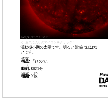
👈 お気に入りのアイコンをクリック！
活動極小期の太陽です。明るい領域はほぼな
いです。
えいせい
衛星
:
「ひので」
じこく
時刻
:
0時1分
しゅるい
せん
種類
:
X
線