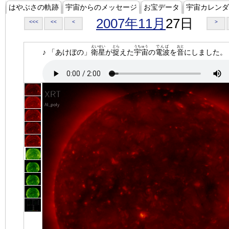
はやぶさの軌跡
宇宙からのメッセージ
お宝データ
宇宙カレンダ
2007年11月
27日
<<<
<<
<
>
えいせい
とら
うちゅう
でんぱ
おと
♪ 「あけぼの」
衛星
が
捉
えた
宇宙
の
電波
を
音
にしました。