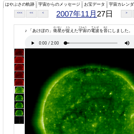
はやぶさの軌跡
宇宙からのメッセージ
お宝データ
宇宙カレンダ
2007年11月
27日
<<<
<<
<
>
えいせい
とら
うちゅう
でんぱ
おと
♪ 「あけぼの」
衛星
が
捉
えた
宇宙
の
電波
を
音
にしました。