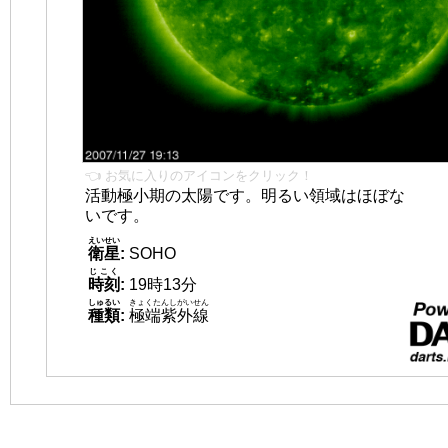
👈 お気に入りのアイコンをクリック！
活動極小期の太陽です。明るい領域はほぼな
いです。
えいせい
衛星
:
SOHO
じこく
時刻
:
19時13分
しゅるい
きょくたんしがいせん
種類
:
極端紫外線