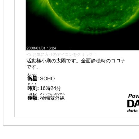
👈 お気に入りのアイコンをクリック！
活動極小期の太陽です。全面静穏時のコロナ
です。
えいせい
衛星
:
SOHO
じこく
時刻
:
16時24分
しゅるい
きょくたんしがいせん
種類
:
極端紫外線