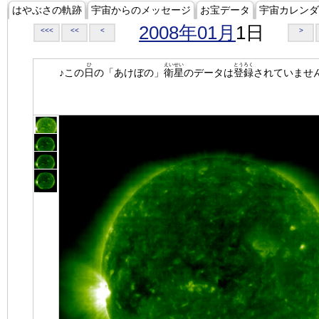
はやぶさの軌跡
宇宙からのメッセージ
お宝データ
宇宙カレンダ
2008年01月
1日
<<<
<<
<
>
ひ
えいせい
とうろく
♪この
日
の「あけぼの」
衛星
のデータは
登録
されていませ