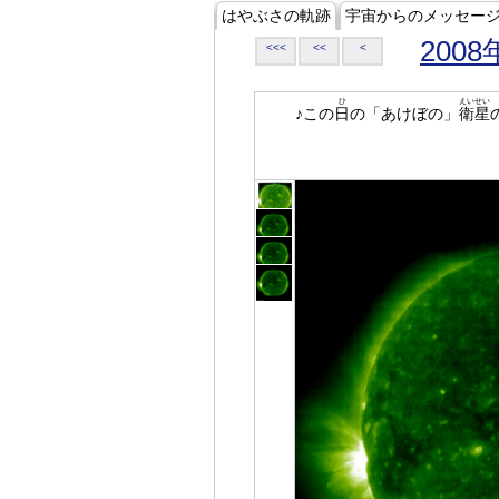
はやぶさの軌跡
宇宙からのメッセー
2008
<<<
<<
<
ひ
えいせい
♪この
日
の「あけぼの」
衛星