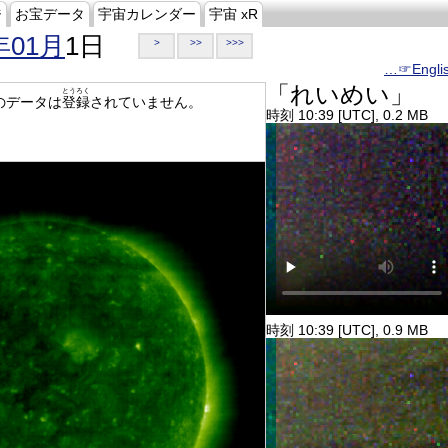
ジ
お宝データ
宇宙カレンダー
宇宙 xR
年01月
1日
>
>>
>>>
…☞Engli
「れいめい」
とうろく
のデータは
登録
されていません。
時刻 10:39 [UTC], 0.2 MB
時刻 10:39 [UTC], 0.9 MB