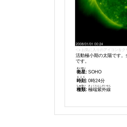
👈 お気に入りのアイコンをク
活動極小期の太陽です。
です。
えいせい
衛星
:
SOHO
じこく
時刻
:
0時24分
しゅるい
きょくたんしがいせん
種類
:
極端紫外線