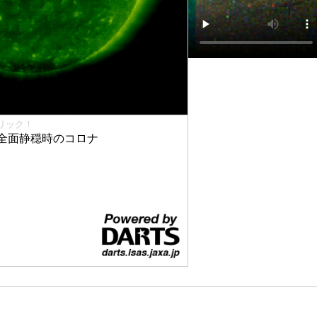
リック！
全面静穏時のコロナ