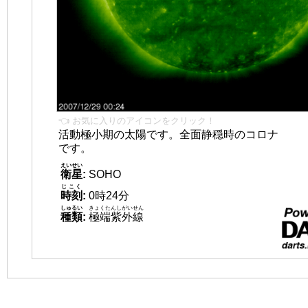
👈 お気に入りのアイコンをクリック！
活動極小期の太陽です。全面静穏時のコロナ
です。
えいせい
衛星
:
SOHO
じこく
時刻
:
0時24分
しゅるい
きょくたんしがいせん
種類
:
極端紫外線