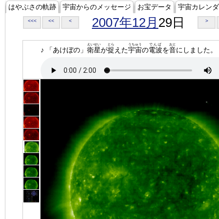
はやぶさの軌跡
宇宙からのメッセージ
お宝データ
宇宙カレンダ
2007年12月
29日
<<<
<<
<
>
えいせい
とら
うちゅう
でんぱ
おと
♪ 「あけぼの」
衛星
が
捉
えた
宇宙
の
電波
を
音
にしました。