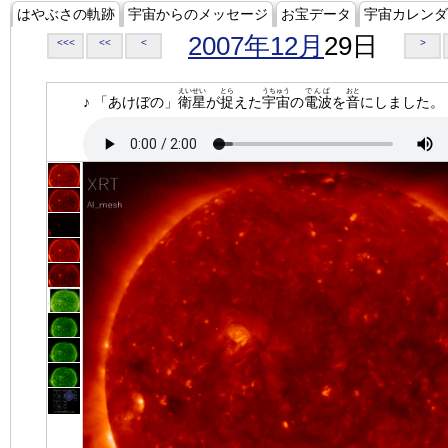
はやぶさの軌跡
宇宙からのメッセージ
お宝データ
宇宙カレンダ
2007年12月
29日
<<<
<<
<
>
えいせい
とら
うちゅう
でんぱ
おと
♪ 「あけぼの」
衛星
が
捉
えた
宇宙
の
電波
を
音
にしました。