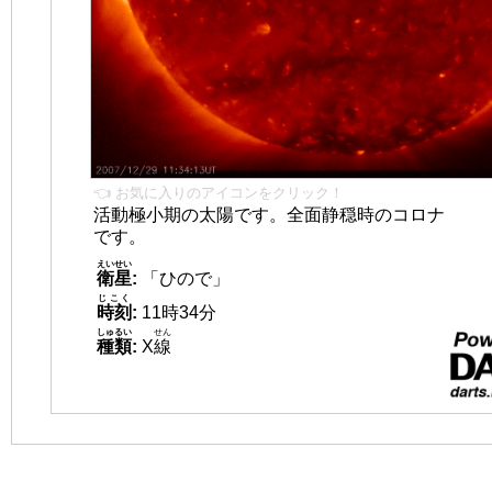
👈 お気に入りのアイコンをクリック！
活動極小期の太陽です。全面静穏時のコロナ
です。
えいせい
衛星
:
「ひので」
じこく
時刻
:
11時34分
しゅるい
せん
種類
:
X
線