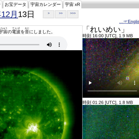
ジ
お宝データ
宇宙カレンダー
宇宙 xR
年12月
13日
>
>>
>>>
…☞Engli
「れいめい」
うちゅう
でんぱ
おと
宇宙
の
電波
を
音
にしました。
時刻 16:00 [UTC], 1.9 MB
時刻 01:26 [UTC], 1.8 MB