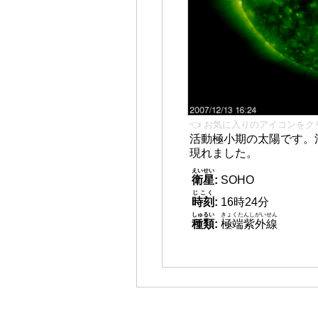
👈 お気に入りのアイコンをク
活動極小期の太陽です。
現れました。
えいせい
衛星
:
SOHO
じこく
時刻
:
16時24分
しゅるい
きょくたんしがいせん
種類
:
極端紫外線