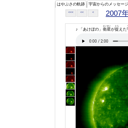
はやぶさの軌跡
宇宙からのメッセー
2007
<<<
<<
<
えいせい
とら
♪ 「あけぼの」
衛星
が
捉
えた