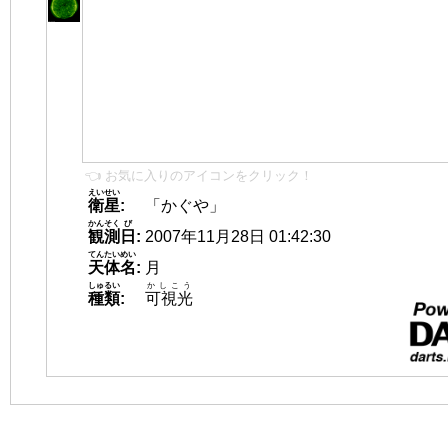
👈 お気に入りのアイコンをクリック！
えいせい
衛星
:
「かぐや」
かんそく
び
観測
日
:
2007年11月28日 01:42:30
てんたいめい
天体名
:
月
しゅるい
かしこう
種類
:
可視光