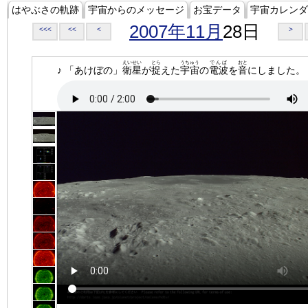
はやぶさの軌跡
宇宙からのメッセージ
お宝データ
宇宙カレンダ
2007年11月
28日
<<<
<<
<
>
えいせい
とら
うちゅう
でんぱ
おと
♪ 「あけぼの」
衛星
が
捉
えた
宇宙
の
電波
を
音
にしました。