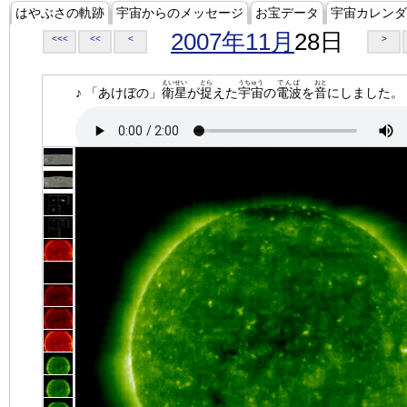
はやぶさの軌跡
宇宙からのメッセージ
お宝データ
宇宙カレンダ
2007年11月
28日
<<<
<<
<
>
えいせい
とら
うちゅう
でんぱ
おと
♪ 「あけぼの」
衛星
が
捉
えた
宇宙
の
電波
を
音
にしました。