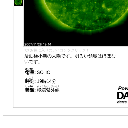
👈 お気に入りのアイコンをクリック！
活動極小期の太陽です。明るい領域はほぼな
いです。
えいせい
衛星
:
SOHO
じこく
時刻
:
19時14分
しゅるい
きょくたんしがいせん
種類
:
極端紫外線