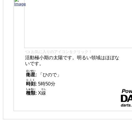
👈 お気に入りのアイコンをクリック！
活動極小期の太陽です。明るい領域はほぼな
いです。
えいせい
衛星
:
「ひので」
じこく
時刻
:
5時50分
しゅるい
せん
種類
:
X
線