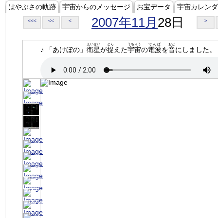
はやぶさの軌跡
宇宙からのメッセージ
お宝データ
宇宙カレンダ
2007年11月
28日
<<<
<<
<
>
えいせい
とら
うちゅう
でんぱ
おと
♪ 「あけぼの」
衛星
が
捉
えた
宇宙
の
電波
を
音
にしました。