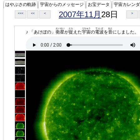
はやぶさの軌跡
宇宙からのメッセージ
お宝データ
宇宙カレンダ
2007年11月
28日
<<<
<<
<
>
えいせい
とら
うちゅう
でんぱ
おと
♪ 「あけぼの」
衛星
が
捉
えた
宇宙
の
電波
を
音
にしました。