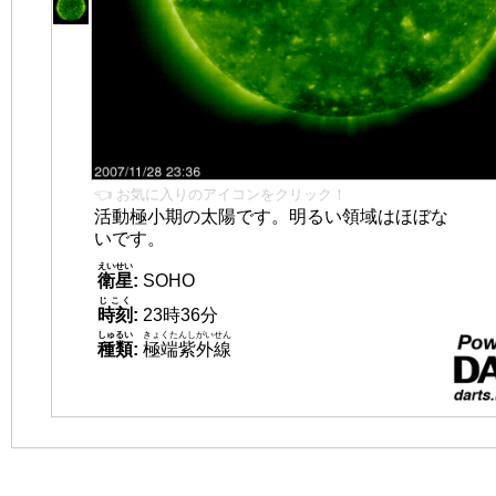
👈 お気に入りのアイコンをクリック！
活動極小期の太陽です。明るい領域はほぼな
いです。
えいせい
衛星
:
SOHO
じこく
時刻
:
23時36分
しゅるい
きょくたんしがいせん
種類
:
極端紫外線