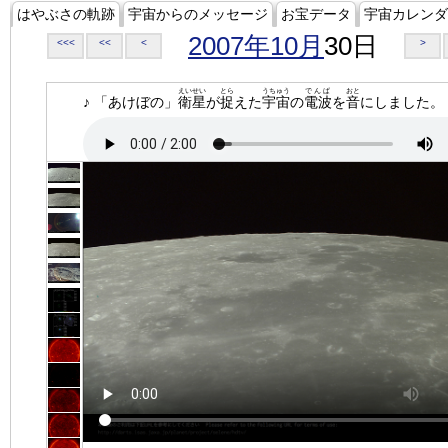
はやぶさの軌跡
宇宙からのメッセージ
お宝データ
宇宙カレンダ
2007年10月
30日
<<<
<<
<
>
えいせい
とら
うちゅう
でんぱ
おと
♪ 「あけぼの」
衛星
が
捉
えた
宇宙
の
電波
を
音
にしました。