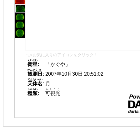
👈 お気に入りのアイコンをクリック！
えいせい
衛星
:
「かぐや」
かんそく
び
観測
日
:
2007年10月30日 20:51:02
てんたいめい
天体名
:
月
しゅるい
かしこう
種類
:
可視光